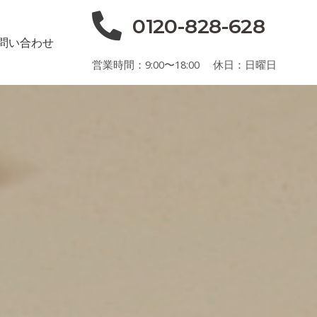
0120-828-628
問い合わせ
営業時間：9:00〜18:00 休日：日曜日