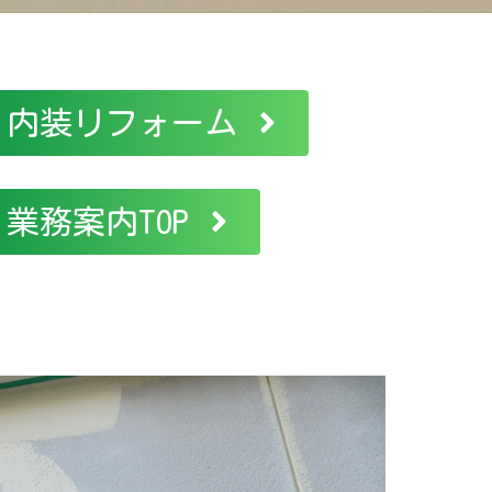
内装リフォーム
業務案内TOP